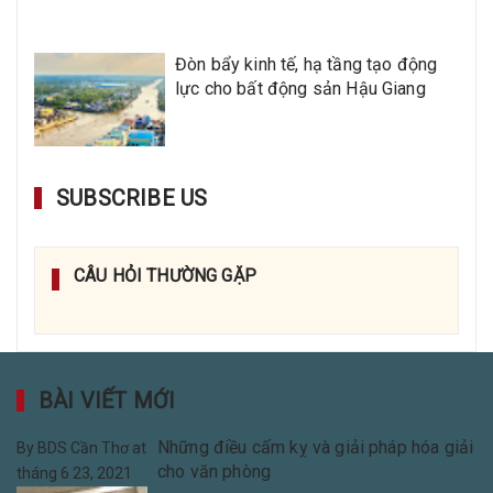
Đòn bẩy kinh tế, hạ tầng tạo động
lực cho bất động sản Hậu Giang
SUBSCRIBE US
CÂU HỎI THƯỜNG GẶP
BÀI VIẾT MỚI
Những điều cấm kỵ và giải pháp hóa giải
By
BDS Cần Thơ
at
cho văn phòng
tháng 6 23, 2021