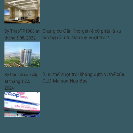
Chung cư Cần Thơ giá rẻ có phải là xu
By
ThaoTP1906
at
hướng đầu tư tích lũy vượt trội?
tháng 5 08, 2022
3 ưu thế vượt trội khẳng định vị thế của
By
Căn hộ cao cấp
CLD Maison Ngã Bảy
at
tháng 1 22,
2024