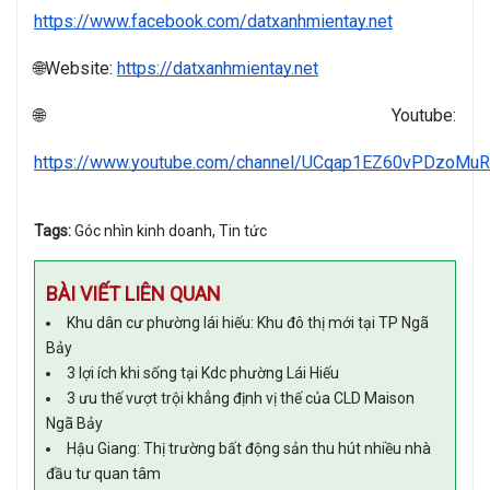
https://www.facebook.com/datxanhmientay.net
🌐Website: 
https://datxanhmientay.net
🌐Youtube: 
https://www.youtube.com/channel/UCqap1EZ60vPDzoMu
Tags:
Góc nhìn kinh doanh
,
Tin tức
BÀI VIẾT LIÊN QUAN
Khu dân cư phường lái hiếu: Khu đô thị mới tại TP Ngã
Bảy
3 lợi ích khi sống tại Kdc phường Lái Hiếu
3 ưu thế vượt trội khẳng định vị thế của CLD Maison
Ngã Bảy
Hậu Giang: Thị trường bất động sản thu hút nhiều nhà
đầu tư quan tâm